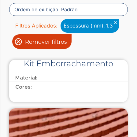
×
Filtros Aplicados:
Espessura (mm)
:
1.3
Remover filtros
Kit Emborrachamento
Material:
Cores: