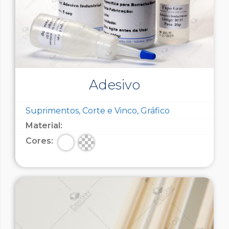
Adesivo
Suprimentos, Corte e Vinco, Gráfico
Material:
Cores: