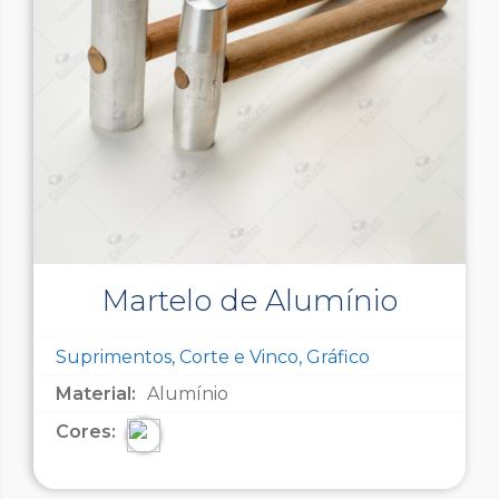
Martelo de Alumínio
Suprimentos, Corte e Vinco, Gráfico
Material:
Alumínio
Cores: