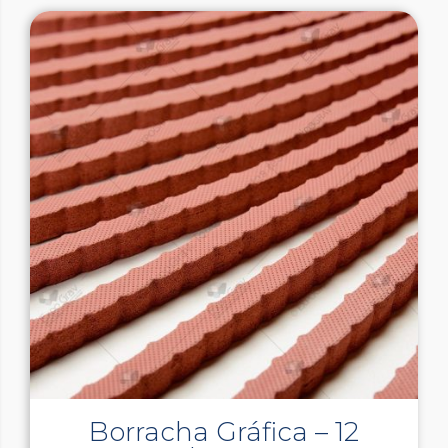
Borracha Gráfica – 12