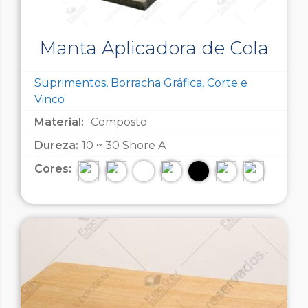
Manta Aplicadora de Cola
Suprimentos, Borracha Gráfica, Corte e
Vinco
Material:
Composto
Dureza:
10 ~ 30 Shore A
Cores: