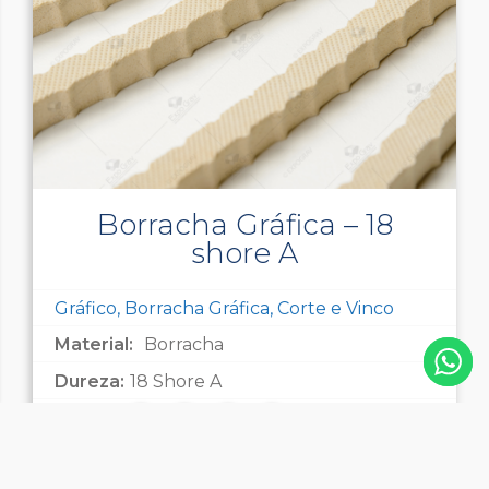
Borracha Gráfica – 18
shore A
Gráfico, Borracha Gráfica, Corte e Vinco
Material:
Borracha
Dureza:
18 Shore A
Cores: