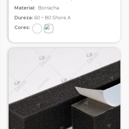
Material:
Borracha
Dureza:
60 ~ 80 Shore A
Cores: