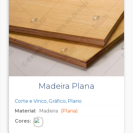
Madeira Plana
Corte e Vinco, Gráfico, Plano
Material:
Madeira
(Plana)
Cores: