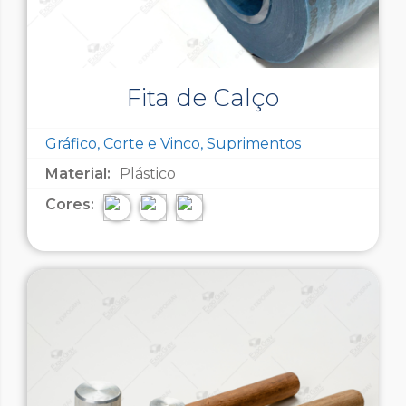
Fita de Calço
Gráfico, Corte e Vinco, Suprimentos
Material:
Plástico
Cores: