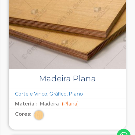
Madeira Plana
Corte e Vinco, Gráfico, Plano
Material:
Madeira
(Plana)
Cores: