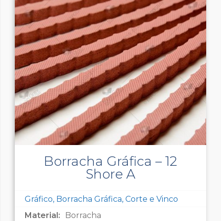
Borracha Gráfica – 12
Shore A
Gráfico, Borracha Gráfica, Corte e Vinco
Material:
Borracha