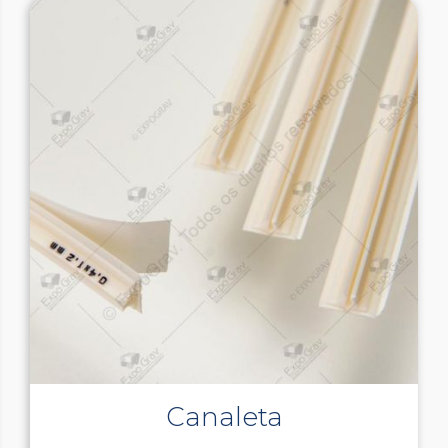
Canaleta