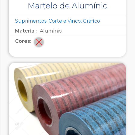
Martelo de Alumínio
Suprimentos, Corte e Vinco, Gráfico
Material:
Alumínio
Cores: