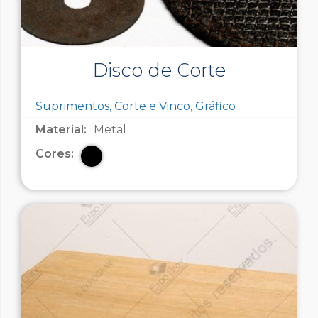
Disco de Corte
Suprimentos, Corte e Vinco, Gráfico
Material:
Metal
Cores: