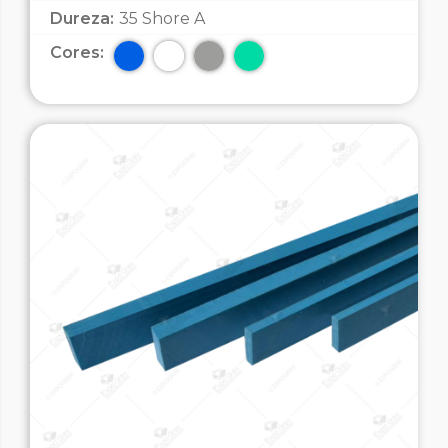
Dureza:
35 Shore A
Cores: