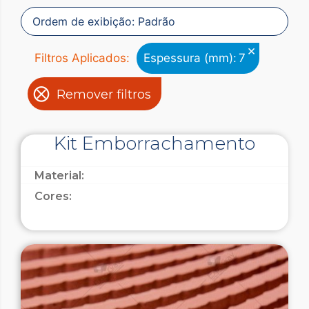
×
Filtros Aplicados:
Espessura (mm)
:
7
Remover filtros
Kit Emborrachamento
Material:
Cores: