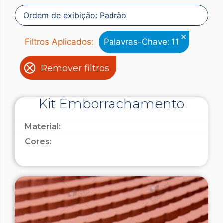
×
Filtros Aplicados:
Palavras-Chave
:
11
Remover filtros
Kit Emborrachamento
Material:
Cores: