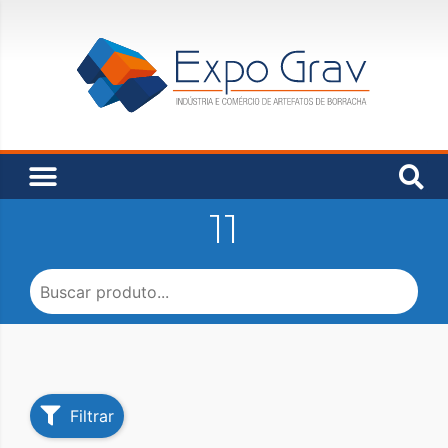
11
Filtrar