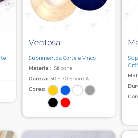
Ventosa
Ma
rte
Suprimentos, Corte e Vinco
Supr
Gráf
Material:
Silicone
Mate
Dureza:
30 ~ 70 Shore A
Dur
Cores:
Cor