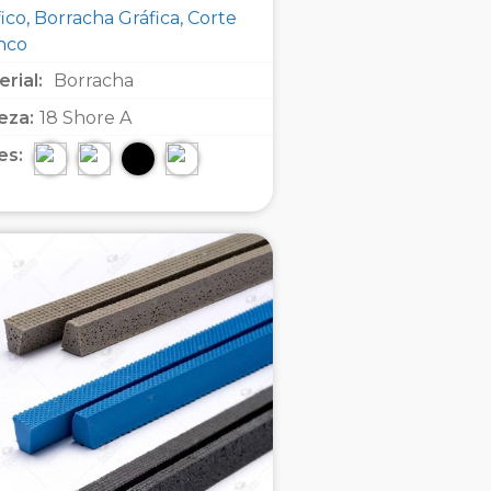
ico, Borracha Gráfica, Corte
inco
rial:
Borracha
eza:
18 Shore A
es: