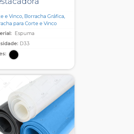
stacadora
e e Vinco, Borracha Gráfica,
racha para Corte e Vinco
rial:
Espuma
sidade:
D33
es: