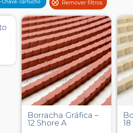
s-Chave
:
cartucho
Remover filtros
to
Borracha Gráfica –
Bo
12 Shore A
18