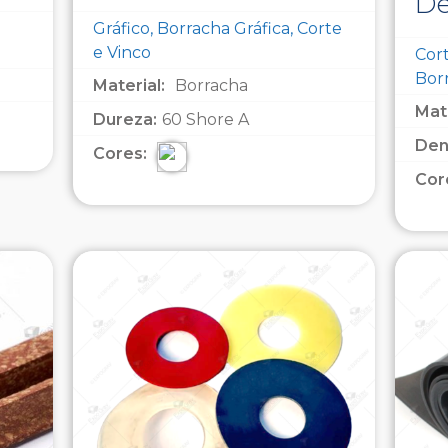
De
Gráfico, Borracha Gráfica, Corte
e Vinco
Cort
Bor
Material:
Borracha
Mate
Dureza:
60 Shore A
Den
Cores:
Cor