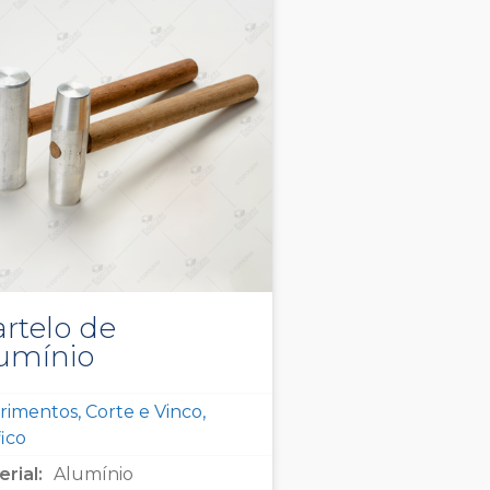
rtelo de
umínio
imentos, Corte e Vinco,
ico
rial:
Alumínio