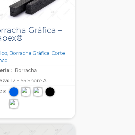
rracha Gráfica –
apex®
ico, Borracha Gráfica, Corte
inco
rial:
Borracha
eza:
12 ~ 55 Shore A
es: