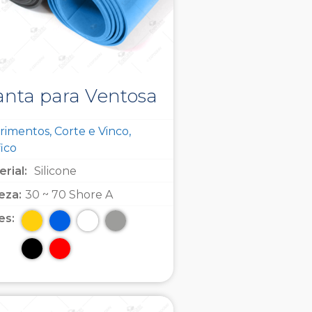
nta para Ventosa
imentos, Corte e Vinco,
ico
rial:
Silicone
eza:
30 ~ 70 Shore A
es: