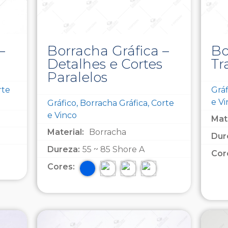
–
Borracha Gráfica –
Bo
Detalhes e Cortes
Tr
Paralelos
rte
Gráf
e V
Gráfico, Borracha Gráfica, Corte
e Vinco
Mate
Material:
Borracha
Dur
Dureza:
55 ~ 85 Shore A
Cor
Cores: