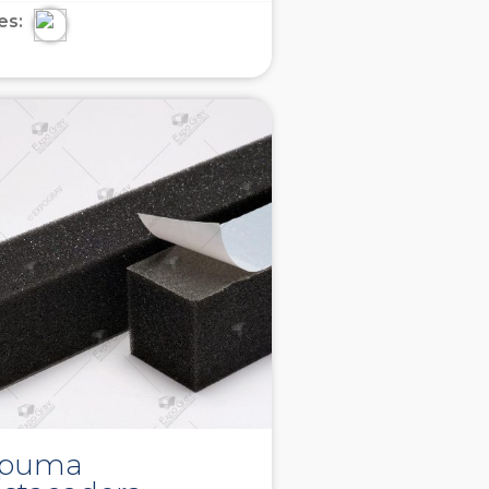
es:
spuma