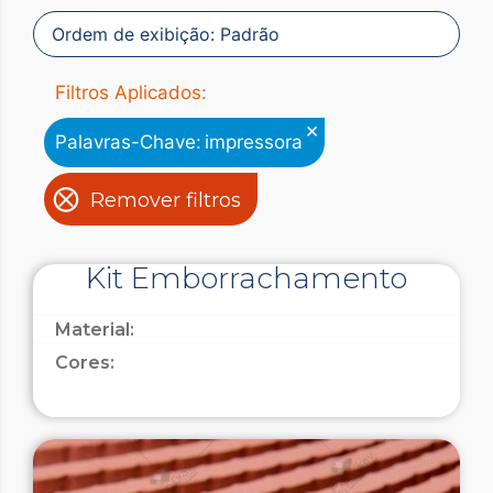
Filtros Aplicados:
×
Palavras-Chave
:
impressora
Remover filtros
Kit Emborrachamento
Material:
Cores: