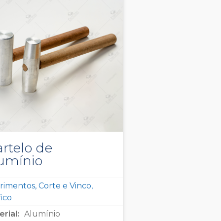
rtelo de
umínio
imentos, Corte e Vinco,
ico
rial:
Alumínio