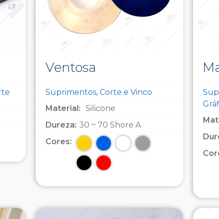
Ventosa
Ma
rte
Suprimentos, Corte e Vinco
Supr
Gráf
Material:
Silicone
Mate
Dureza:
30 ~ 70 Shore A
Dur
Cores:
Cor