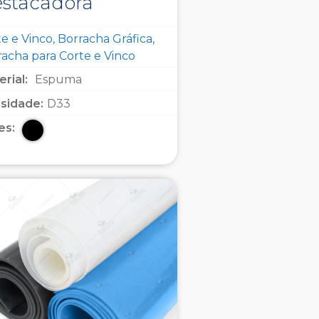
stacadora
e e Vinco, Borracha Gráfica,
racha para Corte e Vinco
rial:
Espuma
sidade:
D33
es: