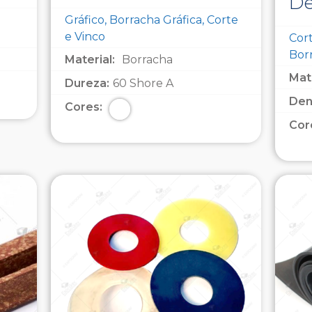
De
Gráfico, Borracha Gráfica, Corte
e Vinco
Cort
Bor
Material:
Borracha
Mate
Dureza:
60 Shore A
Den
Cores:
Cor