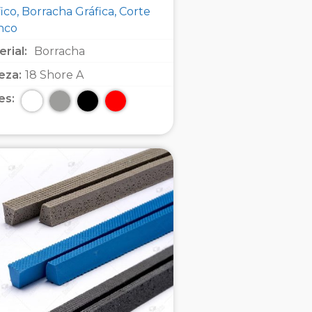
ico, Borracha Gráfica, Corte
inco
rial:
Borracha
eza:
18 Shore A
es: