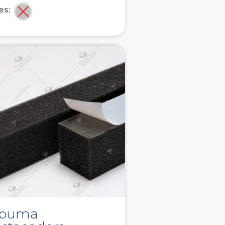
es:
spuma