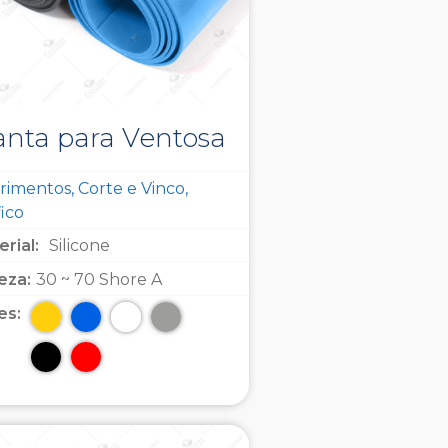
nta para Ventosa
imentos, Corte e Vinco,
ico
rial:
Silicone
eza:
30 ~ 70 Shore A
es: