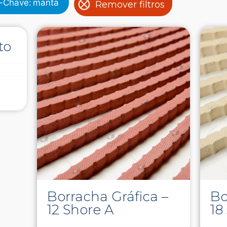
s-Chave
:
manta
Remover filtros
to
Borracha Gráfica –
Bo
12 Shore A
18