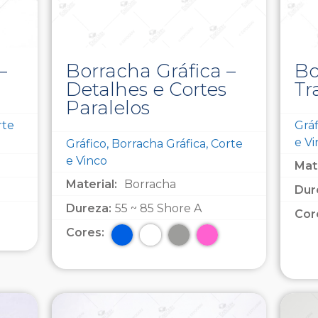
–
Borracha Gráfica –
Bo
Detalhes e Cortes
Tr
Paralelos
rte
Gráf
e V
Gráfico, Borracha Gráfica, Corte
e Vinco
Mate
Material:
Borracha
Dur
Dureza:
55 ~ 85 Shore A
Cor
Cores: