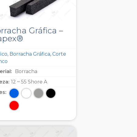
rracha Gráfica –
apex®
ico, Borracha Gráfica, Corte
inco
rial:
Borracha
eza:
12 ~ 55 Shore A
es: