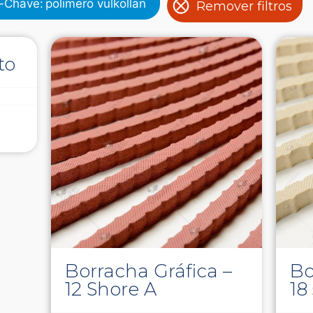
s-Chave
:
polimero vulkollan
Remover filtros
to
Borracha Gráfica –
Bo
12 Shore A
18