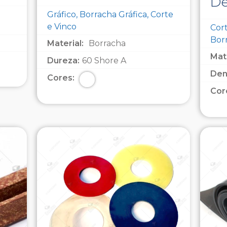
De
Gráfico, Borracha Gráfica, Corte
e Vinco
Cort
Bor
Material:
Borracha
Mate
Dureza:
60 Shore A
Den
Cores:
Cor