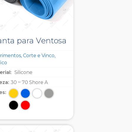
nta para Ventosa
imentos, Corte e Vinco,
ico
rial:
Silicone
eza:
30 ~ 70 Shore A
es: