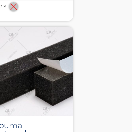
es:
spuma