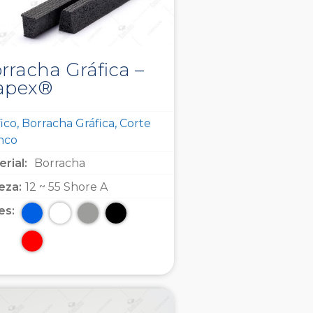
rracha Gráfica –
apex®
ico, Borracha Gráfica, Corte
inco
rial:
Borracha
eza:
12 ~ 55 Shore A
es: