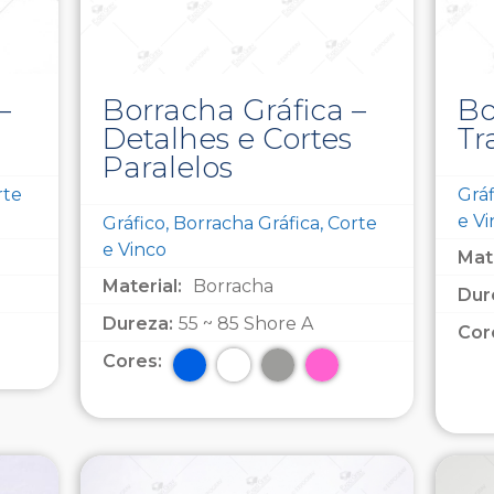
–
Borracha Gráfica –
Bo
Detalhes e Cortes
Tr
Paralelos
rte
Gráf
e V
Gráfico, Borracha Gráfica, Corte
e Vinco
Mate
Material:
Borracha
Dur
Dureza:
55 ~ 85 Shore A
Cor
Cores: