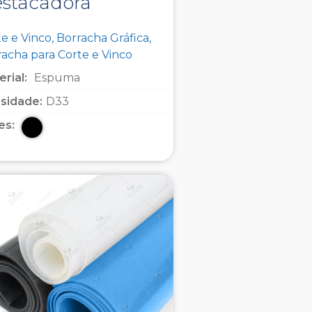
stacadora
e e Vinco, Borracha Gráfica,
racha para Corte e Vinco
rial:
Espuma
sidade:
D33
es: