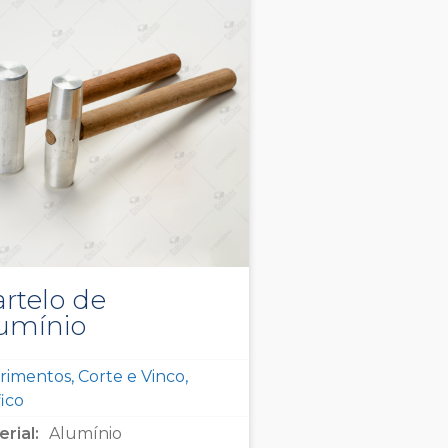
rtelo de
umínio
imentos, Corte e Vinco,
ico
rial:
Alumínio