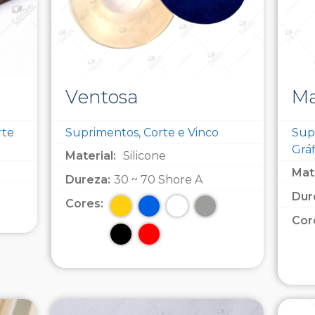
Ventosa
Ma
rte
Suprimentos, Corte e Vinco
Supr
Gráf
Material:
Silicone
Mate
Dureza:
30 ~ 70 Shore A
Dur
Cores:
Cor