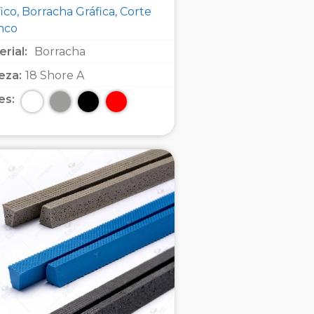
ico, Borracha Gráfica, Corte
inco
rial:
Borracha
eza:
18 Shore A
es: