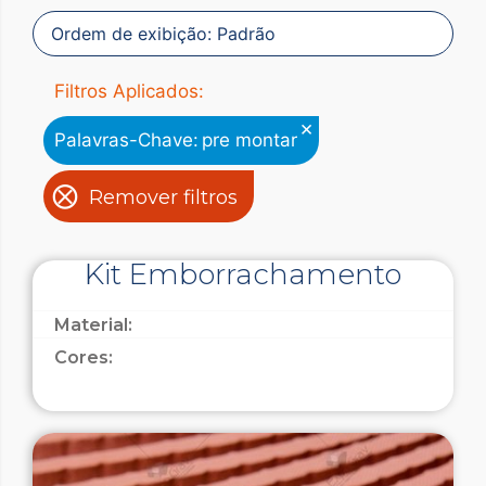
Filtros Aplicados:
×
Palavras-Chave
:
pre montar
Remover filtros
Kit Emborrachamento
Material:
Cores: