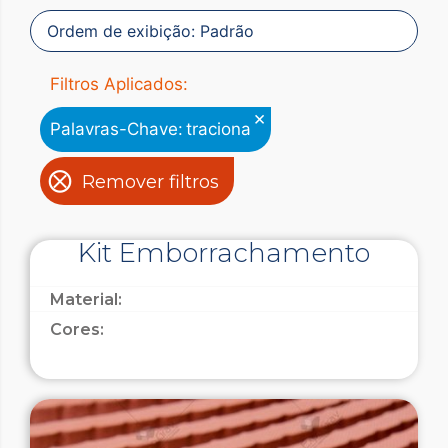
Filtros Aplicados:
×
Palavras-Chave
:
traciona
Remover filtros
Kit Emborrachamento
Material:
Cores: