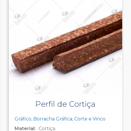
Perfil de Cortiça
Gráfico, Borracha Gráfica, Corte e Vinco
Material:
Cortiça