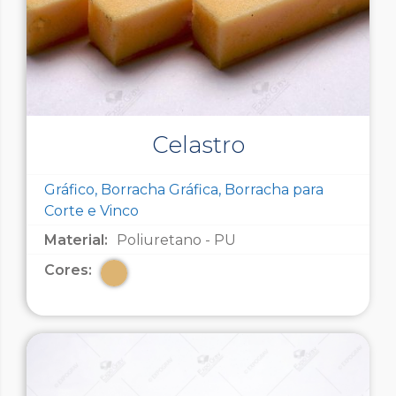
Celastro
Gráfico, Borracha Gráfica, Borracha para
Corte e Vinco
Material:
Poliuretano - PU
Cores: