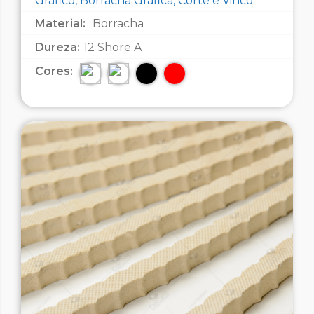
Gráfico, Borracha Gráfica, Corte e Vinco
Material:
Borracha
Dureza:
12 Shore A
Cores: