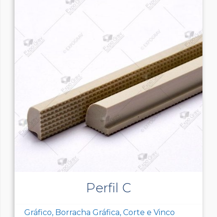
Perfil C
Gráfico, Borracha Gráfica, Corte e Vinco