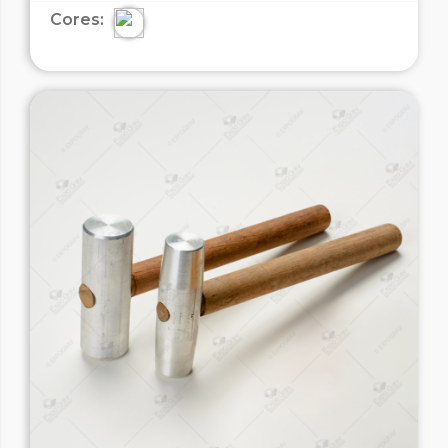
Cores: