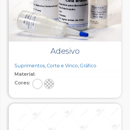
Adesivo
Suprimentos, Corte e Vinco, Gráfico
Material:
Cores: