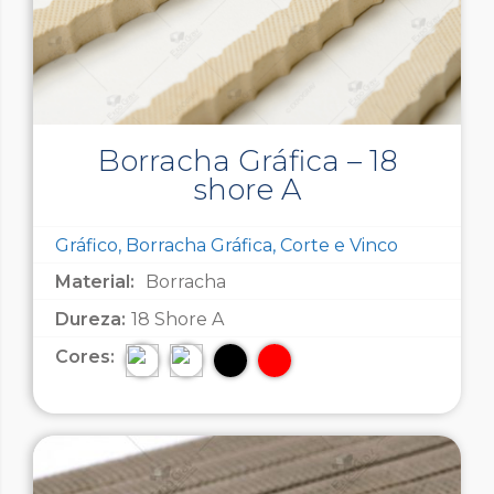
Borracha Gráfica – 18
shore A
Gráfico, Borracha Gráfica, Corte e Vinco
Material:
Borracha
Dureza:
18 Shore A
Cores: