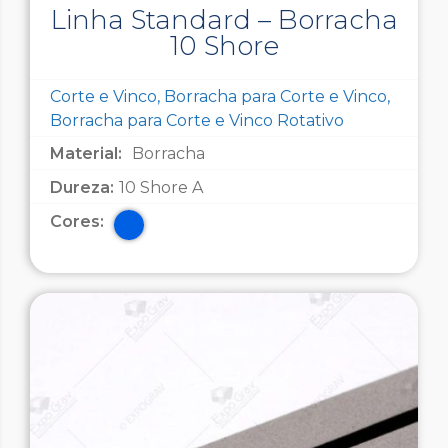
Linha Standard – Borracha
10 Shore
Corte e Vinco, Borracha para Corte e Vinco,
Borracha para Corte e Vinco Rotativo
Material:
Borracha
Dureza:
10 Shore A
Cores: