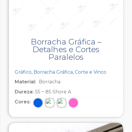
Borracha Gráfica –
Detalhes e Cortes
Paralelos
Gráfico, Borracha Gráfica, Corte e Vinco
Material:
Borracha
Dureza:
55 ~ 85 Shore A
Cores: