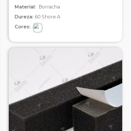
Material:
Borracha
Dureza:
60 Shore A
Cores: