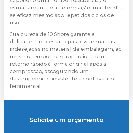
superior e uma notável resistência ao
esmagamento e à deformação, mantendo-
se eficaz mesmo sob repetidos ciclos de
uso.
Sua dureza de 10 Shore garante a
delicadeza necessária para evitar marcas
indesejadas no material de embalagem, ao
mesmo tempo que proporciona um
retorno rápido à forma original após a
compressão, assegurando um
desempenho consistente e confiável do
ferramental.
Solicite um orçamento